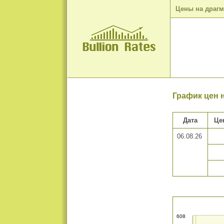
Цены на драг
График цен н
Дата
Це
06.08.26
608