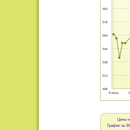
592
576
560
544
528
512
496
8 июнь
1
Цены н
График за 3