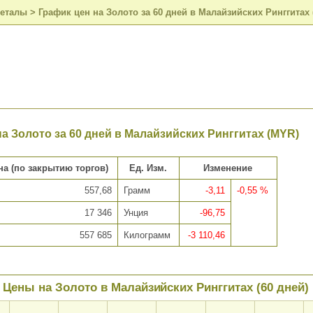
металы
>
График цен на Золото за 60 дней в Малайзийских Ринггитах
а Золото за 60 дней в Малайзийских Ринггитах (MYR)
на (по закрытию торгов)
Ед. Изм.
Изменение
557,68
Грамм
-3,11
-0,55 %
17 346
Унция
-96,75
557 685
Килограмм
-3 110,46
Цены на Золото в Малайзийских Ринггитах (60 дней)