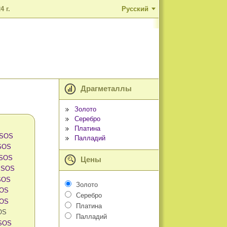
 г.
Русский
Драгметаллы
Золото
Серебро
Платина
 SOS
Палладий
 SOS
 SOS
Цены
в SOS
 SOS
Золото
SOS
Серебро
SOS
Платина
OS
Палладий
 SOS