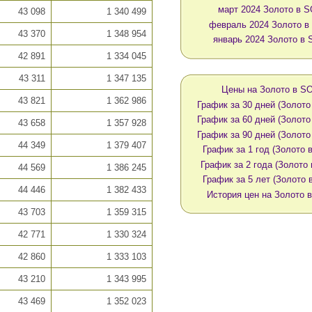
март 2024 Золото в 
43 098
1 340 499
февраль 2024 Золото 
43 370
1 348 954
январь 2024 Золото в
42 891
1 334 045
43 311
1 347 135
Цены на Золото в S
43 821
1 362 986
График за 30 дней (Золото
График за 60 дней (Золото
43 658
1 357 928
График за 90 дней (Золото
44 349
1 379 407
График за 1 год (Золото 
График за 2 года (Золото
44 569
1 386 245
График за 5 лет (Золото 
44 446
1 382 433
История цен на Золото 
43 703
1 359 315
42 771
1 330 324
42 860
1 333 103
43 210
1 343 995
43 469
1 352 023