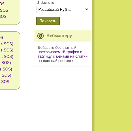
В Валюте
SOS
в SOS
 SOS
Показать
Вебмастеру
OS
 в SOS)
Добавьте
бесплатный
 в SOS)
настраиваемый график
и
таблицу с ценами на слитки
 в SOS)
на ваш сайт сегодня.
в SOS)
 в SOS)
в SOS)
в SOS