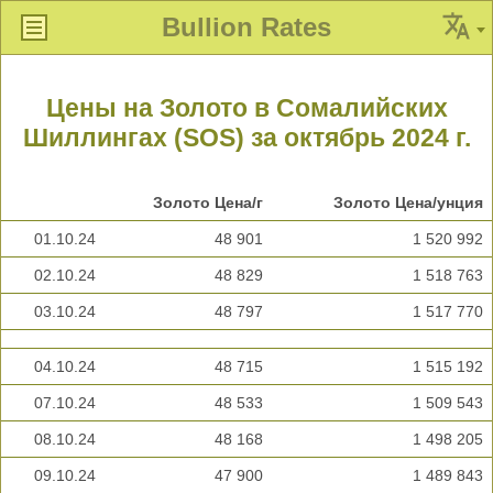
Bullion Rates
Цены на Золото в Сомалийских
Шиллингах (SOS) за октябрь 2024 г.
Золото Цена/г
Золото Цена/унция
01.10.24
48 901
1 520 992
02.10.24
48 829
1 518 763
03.10.24
48 797
1 517 770
04.10.24
48 715
1 515 192
07.10.24
48 533
1 509 543
08.10.24
48 168
1 498 205
09.10.24
47 900
1 489 843