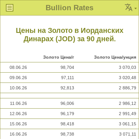
Bullion Rates
Цены на Золото в Иорданских
Динарах (JOD) за 90 дней.
Золото Цена/г
Золото Цена/унция
08.06.26
98,704
3 070,03
09.06.26
97,111
3 020,48
10.06.26
92,813
2 886,79
11.06.26
96,006
2 986,12
12.06.26
96,179
2 991,49
15.06.26
98,418
3 061,15
16.06.26
98,738
3 071,11