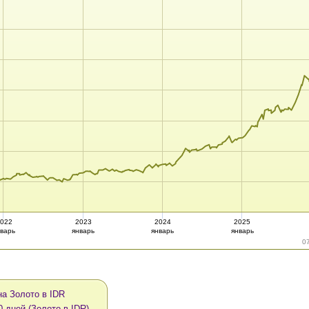
022
2023
2024
2025
варь
январь
январь
январь
0
а Золото в IDR
0 дней (Золото в IDR)