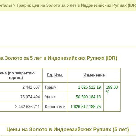
металы
>
График цен на Золото за 5 лет в Индонезийских Рупиях (IDR
а Золото за 5 лет в Индонезийских Рупиях (IDR)
ена (по закрытию
Ед. Изм.
Изменение
торгов)
2 442 637
Грамм
1 626 512,19
199,30
%
75 974 494
Унция
50 590 184,13
2 442 636 711
Килограмм
1 626 512 188,75
Цены на Золото в Индонезийских Рупиях (5 лет)