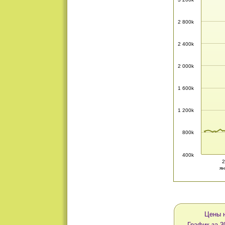
2 800k
2 400k
2 000k
1 600k
1 200k
800k
400k
2
ян
Цены н
График за 3