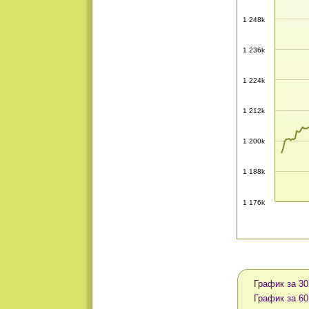
1 248k
1 236k
1 224k
1 212k
1 200k
1 188k
1 176k
График за 30
График за 60