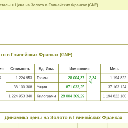
еталы
>
Цена на Золото в Гвинейских Франках (GNF)
то в Гвинейских Франках (GNF)
мя
Стоимость
Ед. Изм.
Изменение
Мин.
5
1 224 953
Грамм
28 004,37
2,34
1 194 822
%
38 100 308
Унция
871 033,25
37 163 124
1 224 953 340
Килограмм
28 004 369,29
1 194 822 180
Динамика цены на Золото в Гвинейских Франках