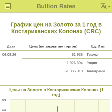
Bullion Rates
График цен на Золото за 1 год в
Костариканских Колонах (CRC)
Дата
Цена (по закрытию торгов)
Ед. Изм.
06.08.26
61 935
Грамм
1 926 394
Унция
61 935 018
Килограмм
Цены на Золото в Костариканских Колонах (1
год)
90k
84k