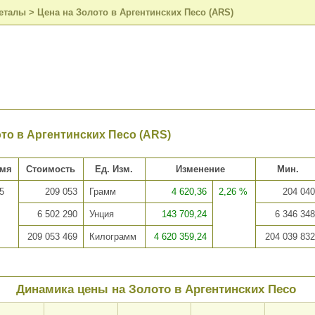
еталы
>
Цена на Золото в Аргентинских Песо (ARS)
то в Аргентинских Песо (ARS)
емя
Стоимость
Ед. Изм.
Изменение
Мин.
5
209 053
Грамм
4 620,36
2,26 %
204 040
6 502 290
Унция
143 709,24
6 346 348
209 053 469
Килограмм
4 620 359,24
204 039 832
Динамика цены на Золото в Аргентинских Песо