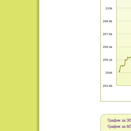
210k
208,8k
207,6k
206,4k
205,2k
204k
202,8k
График за 30
График за 60