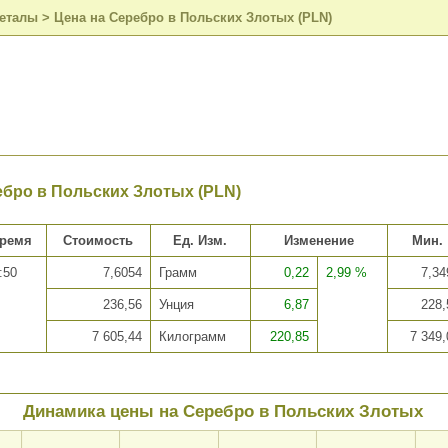
металы
>
Цена на Серебро в Польских Злотых (PLN)
ебро в Польских Злотых (PLN)
ремя
Стоимость
Ед. Изм.
Изменение
Мин.
:50
7,6054
Грамм
0,22
2,99 %
7,34
236,56
Унция
6,87
228,
7 605,44
Килограмм
220,85
7 349,
Динамика цены на Серебро в Польских Злотых