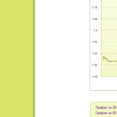
7,76
7,68
7,6
7,52
7,44
7,36
7,28
График за 30
График за 60