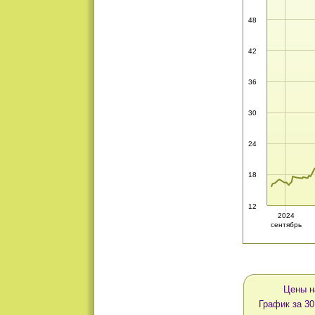
48
42
36
30
24
18
12
2024
сентябрь
Цены н
График за 30