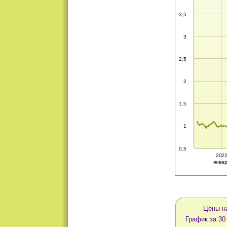
3,5
3
2,5
2
1,5
1
0,5
202
янва
Цены н
График за 30