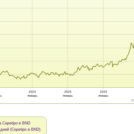
2
2023
2024
2025
рь
январь
январь
январь
0
а Серебро в BND
 дней (Серебро в BND)