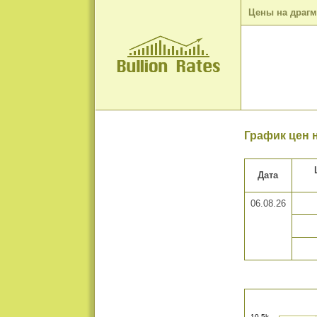
Цены на драг
График цен н
Дата
06.08.26
10,5k