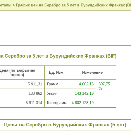
металы
>
График цен на Серебро за 5 лет в Бурундийских Франках (BI
а Серебро за 5 лет в Бурундийских Франках (BIF)
Цена (по закрытию
Ед. Изм.
Изменение
торгов)
5 911,31
Грамм
4 602,13
307,75
%
183 862
Унция
143 142,19
5 911 314
Килограмм
4 602 128,19
Цены на Серебро в Бурундийских Франках (5 лет)