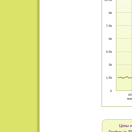
9k
7,5k
6k
4,5k
3k
1,5k
0
20
янв
Цены н
График за 30