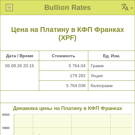
Bullion Rates
Цена на Платину в КФП Франках
(XPF)
Дата / Время
Стоимость
Ед. Изм.
06.08.26 20:15
5 764,04
Грамм
179 282
Унция
5 764 038
Килограмм
Динамика цены на Платину в КФП Франках
6000
5960