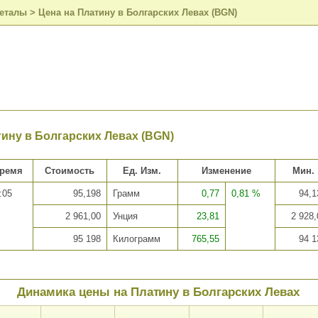
металы
>
Цена на Платину в Болгарских Левах (BGN)
тину в Болгарских Левах (BGN)
ремя
Стоимость
Ед. Изм.
Изменение
Мин.
:05
95,198
Грамм
0,77
0,81 %
94,1
2 961,00
Унция
23,81
2 928,
95 198
Килограмм
765,55
94 1
Динамика цены на Платину в Болгарских Левах