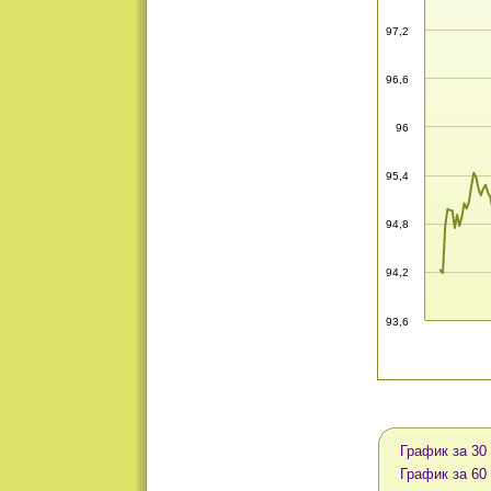
97,2
96,6
96
95,4
94,8
94,2
93,6
График за 30
График за 60