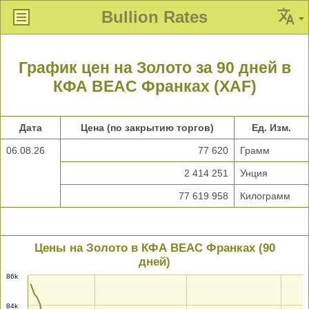
Bullion Rates
График цен на Золото за 90 дней в
КФА BEAC Франках (XAF)
Дата
Цена (по закрытию торгов)
Ед. Изм.
06.08.26
77 620
Грамм
2 414 251
Унция
77 619 958
Килограмм
Цены на Золото в КФА BEAC Франках (90
дней)
86k
84k