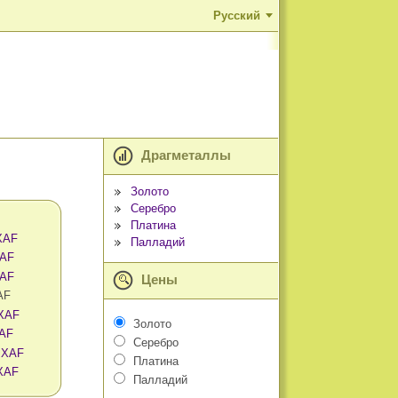
Русский
Драгметаллы
Золото
Серебро
Платина
 XAF
Палладий
XAF
XAF
Цены
AF
 XAF
Золото
XAF
Серебро
 XAF
Платина
 XAF
Палладий