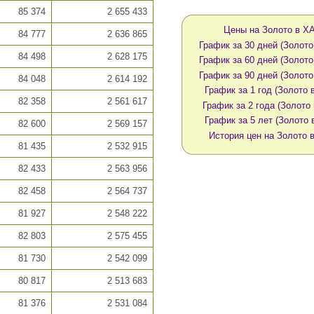
85 374
2 655 433
Цены на Золото в X
84 777
2 636 865
График за 30 дней (Золото
84 498
2 628 175
График за 60 дней (Золото
График за 90 дней (Золото
84 048
2 614 192
График за 1 год (Золото 
82 358
2 561 617
График за 2 года (Золото
График за 5 лет (Золото 
82 600
2 569 157
История цен на Золото 
81 435
2 532 915
82 433
2 563 956
82 458
2 564 737
81 927
2 548 222
82 803
2 575 455
81 730
2 542 099
80 817
2 513 683
81 376
2 531 084