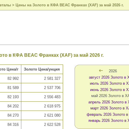
металы
>
Цены на Золото в КФА BEAC Франках (XAF) за май 2026 г.
то в КФА BEAC Франках (XAF) за май 2026 г.
ото Цена/г
Золото Цена/унция
2026
август 2026 Золото в
82 992
2 581 327
июль 2026 Золото в 
81 589
2 537 706
июнь 2026 Золото в 
май 2026 Золото в X
82 193
2 556 483
апрель 2026 Золото в
84 202
2 618 975
март 2026 Золото в 
февраль 2026 Золото в
84 270
2 621 080
январь 2026 Золото в
84 316
2 622 528