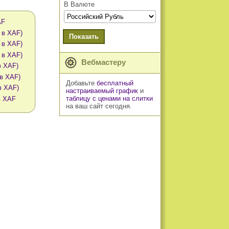
В Валюте
AF
 в XAF)
Показать
 в XAF)
 в XAF)
Вебмастеру
в XAF)
 в XAF)
Добавьте
бесплатный
в XAF)
настраиваемый график
и
таблицу с ценами на слитки
в XAF
на ваш сайт сегодня.