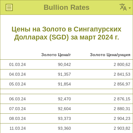
Bullion Rates
Цены на Золото в Сингапурских
Долларах (SGD) за март 2024 г.
Золото Цена/г
Золото Цена/унция
01.03.24
90,042
2 800,62
04.03.24
91,357
2 841,53
05.03.24
91,854
2 856,97
06.03.24
92,470
2 876,15
07.03.24
92,604
2 880,31
08.03.24
93,373
2 904,23
11.03.24
93,360
2 903,82