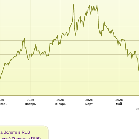
025
2025
2026
2026
2026
тябрь
ноябрь
январь
март
май
0
а Золото в RUB
0 дней (Золото в RUB)