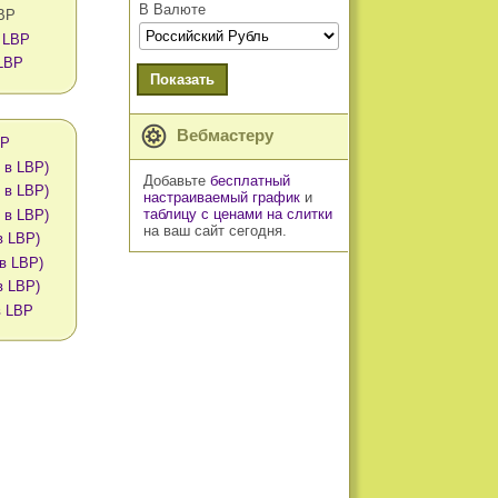
В Валюте
LBP
 LBP
 LBP
Показать
Вебмастеру
BP
 в LBP)
Добавьте
бесплатный
 в LBP)
настраиваемый график
и
таблицу с ценами на слитки
 в LBP)
на ваш сайт сегодня.
в LBP)
 в LBP)
в LBP)
в LBP