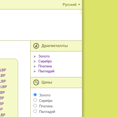
Русский
Драгметаллы
Золото
Серебро
Платина
 LBP
Палладий
 LBP
 LBP
Цены
в LBP
LBP
Золото
LBP
Серебро
LBP
Платина
BP
Палладий
 LBP