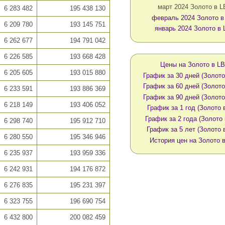
март 2024 Золото в 
6 283 482
195 438 130
февраль 2024 Золото в
6 209 780
193 145 751
январь 2024 Золото в
6 262 677
194 791 042
6 226 585
193 668 428
Цены на Золото в L
6 205 605
193 015 880
График за 30 дней (Золото
График за 60 дней (Золото
6 233 591
193 886 369
График за 90 дней (Золото
6 218 149
193 406 052
График за 1 год (Золото 
График за 2 года (Золото
6 298 740
195 912 710
График за 5 лет (Золото 
6 280 550
195 346 946
История цен на Золото 
6 235 937
193 959 336
6 242 931
194 176 872
6 276 835
195 231 397
6 323 755
196 690 754
6 432 800
200 082 459