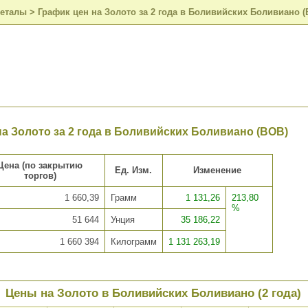
металы
>
График цен на Золото за 2 года в Боливийских Боливиано (
на Золото за 2 года в Боливийских Боливиано (BOB)
Цена (по закрытию
Ед. Изм.
Изменение
торгов)
1 660,39
Грамм
1 131,26
213,80
%
51 644
Унция
35 186,22
1 660 394
Килограмм
1 131 263,19
Цены на Золото в Боливийских Боливиано (2 года)