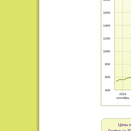
1600
1400
1200
1000
800
600
400
2024
сентябрь
Цены н
График за 3