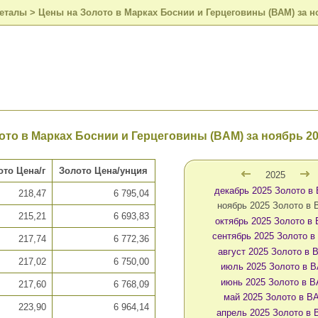
металы
>
Цены на Золото в Марках Боснии и Герцеговины (BAM) за но
то в Марках Боснии и Герцеговины (BAM) за ноябрь 202
ото Цена/г
Золото Цена/унция
2025
декабрь 2025 Золото в
218,47
6 795,04
ноябрь 2025 Золото в
215,21
6 693,83
октябрь 2025 Золото в
сентябрь 2025 Золото 
217,74
6 772,36
август 2025 Золото в
217,02
6 750,00
июль 2025 Золото в 
июнь 2025 Золото в 
217,60
6 768,09
май 2025 Золото в B
223,90
6 964,14
апрель 2025 Золото в