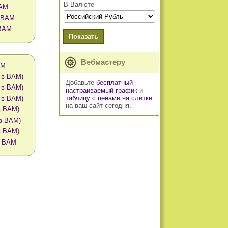
В Валюте
BAM
в BAM
 BAM
Показать
Вебмастеру
AM
 в BAM)
Добавьте
бесплатный
 в BAM)
настраиваемый график
и
таблицу с ценами на слитки
 в BAM)
на ваш сайт сегодня.
в BAM)
 в BAM)
в BAM)
в BAM