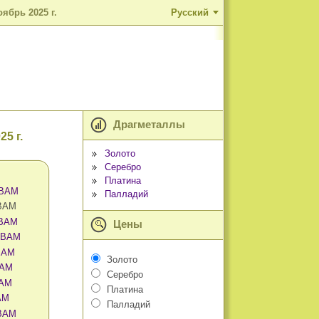
ябрь 2025 г.
Русский
Драгметаллы
5 г.
Золото
Серебро
Платина
 BAM
Палладий
 BAM
 BAM
Цены
в BAM
 BAM
Золото
BAM
Серебро
BAM
Платина
AM
Палладий
 BAM