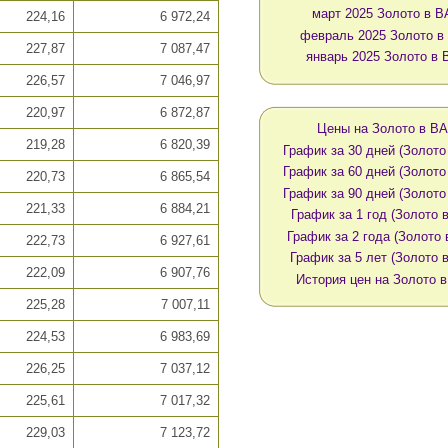
март 2025 Золото в 
224,16
6 972,24
февраль 2025 Золото 
227,87
7 087,47
январь 2025 Золото в
226,57
7 046,97
220,97
6 872,87
Цены на Золото в B
219,28
6 820,39
График за 30 дней (Золото
График за 60 дней (Золото
220,73
6 865,54
График за 90 дней (Золото
221,33
6 884,21
График за 1 год (Золото 
График за 2 года (Золото
222,73
6 927,61
График за 5 лет (Золото 
222,09
6 907,76
История цен на Золото 
225,28
7 007,11
224,53
6 983,69
226,25
7 037,12
225,61
7 017,32
229,03
7 123,72